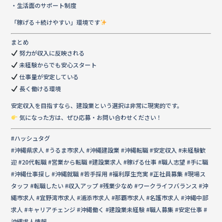
・生活面のサポート制度
「稼げる＋続けやすい」環境です
まとめ
努力が収入に反映される
未経験からでも安心スタート
仕事量が安定している
長く働ける環境
安定収入を目指すなら、建設業という選択は非常に現実的です。
気になった方は、ぜひ応募・お問い合わせください！
#ハッシュタグ
#沖縄県求人 #うるま市求人 #沖縄建設業 #沖縄転職 #安定収入 #未経験歓
迎 #20代転職 #営業から転職 #建設業求人 #稼げる仕事 #職人志望 #手に職
#沖縄仕事探し #沖縄就職 #若手採用 #福利厚生充実 #正社員募集 #現場ス
タッフ #転職したい #収入アップ #残業少なめ #ワークライフバランス #沖
縄市求人 #宜野湾市求人 #浦添市求人 #那覇市求人 #名護市求人 #沖縄中部
求人 #キャリアチェンジ #沖縄働く #建設業未経験 #職人募集 #安定仕事 #
沖縄求人情報