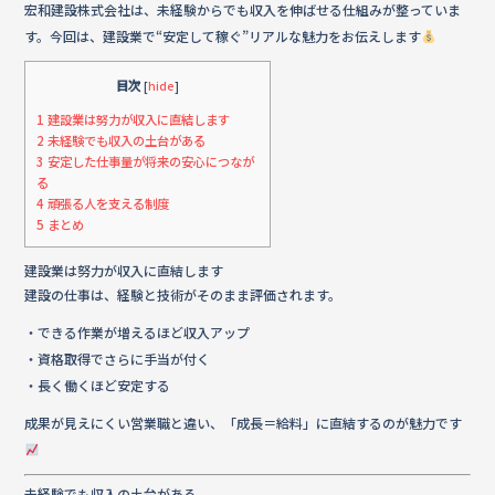
o
宏和建設株式会社は、未経験からでも収入を伸ばせる仕組みが整っていま
す。今回は、建設業で“安定して稼ぐ”リアルな魅力をお伝えします
o
k
目次
[
hide
]
1
建設業は努力が収入に直結します
2
未経験でも収入の土台がある
3
安定した仕事量が将来の安心につなが
る
4
頑張る人を支える制度
5
まとめ
建設業は努力が収入に直結します
建設の仕事は、経験と技術がそのまま評価されます。
・できる作業が増えるほど収入アップ
・資格取得でさらに手当が付く
・長く働くほど安定する
成果が見えにくい営業職と違い、「成長＝給料」に直結するのが魅力です
未経験でも収入の土台がある