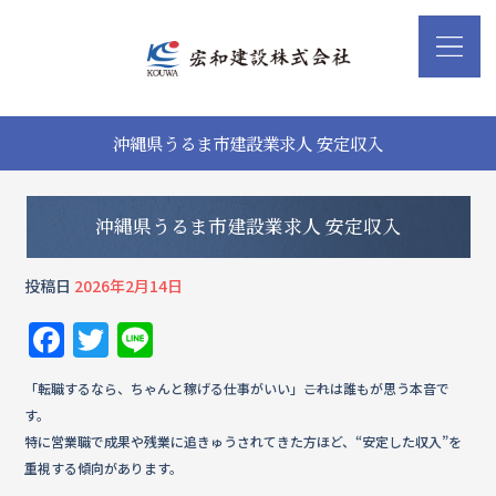
沖縄県うるま市建設業求人 安定収入
沖縄県うるま市建設業求人 安定収入
投稿日
2026年2月14日
F
T
Li
a
w
n
「転職するなら、ちゃんと稼げる仕事がいい」――これは誰もが思う本音で
c
it
e
す。
e
te
特に営業職で成果や残業に追きゅうされてきた方ほど、“安定した収入”を
b
r
重視する傾向があります。