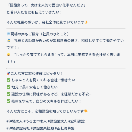
「建設業って、実は未来的で面白い仕事なんだよ」
と若い人たちにも伝えていきたい！
そんな社長の想いが、会社全体に息づいています
現場の声もご紹介（社員のひとこと）
「社長との距離が近いのが宏和建設の良さ。相談しやすくて働きやすい
です！」
「”しっかり育ててもらえる” って、本当に実感できる会社だと思いま
す！」
こんな方に宏和建設はピッタリ！
ちゃんと人を見てくれる会社で働きたい
地元で長く安定して働きたい
建設の仕事に興味があるけど、未経験だから不安…
技術を学んで、自分のスキルを伸ばしたい！
そんな方にこそ、宏和建設を知ってほしいんです
#沖縄求人 #うるま市求人 #建設業求人 #宏和建設
#沖縄建設会社 #建設業未経験 #正社員募集