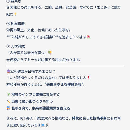
① 誠実さ
お客様との約束を守る。工期、品質、安全面。すべてに「まじめ」に取り
組む
② 地域密着
沖縄の風土、文化、気候にあった仕事を。
**“沖縄だからこそできる建築”**を追求しています
③ 人材育成
「人が育てば会社が育つ」
未経験からでも一人前に育てる風土があります。
宏和建設が目指す未来とは？
「ただ建物をつくるだけの会社」では終わりません
宏和建設が目指すのは、
“未来を支える建設会社”
。
地域のインフラ整備
に貢献する
災害に強い街づくり
を担う
若手を育て、未来の建設業界を支える
さらに、ICT導入・建設DXへの挑戦など、
時代に合った技術革新
にも前向
きに取り組んでいます