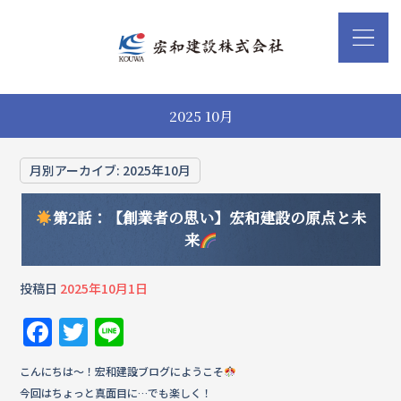
2025 10月
月別アーカイブ:
2025年10月
第2話：【創業者の思い】宏和建設の原点と未
来
投稿日
2025年10月1日
F
T
Li
a
w
n
こんにちは〜！宏和建設ブログにようこそ
c
it
e
今回はちょっと真面目に…でも楽しく！