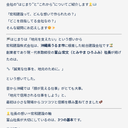
e
te
会社の“はじまり”と“これから”についてご紹介します
b
r
「宏和建設って、どんな想いで作られたの？」
o
「どこを目指してる会社なの？」
そんな疑問にお応えします
o
k
はじまりは「地元を支えたい」という想いから
宏和建設株式会社は、
沖縄県うるま市
に根差した総合建設会社です
創業者であり現・代表取締役の
富山 宏文（とみやま ひろふみ）社長
が掲げ
たのは、
「誠実な仕事を、地元のために。」
という想いでした。
昔から沖縄では「顔が見える仕事」がとても大事。
「地元で信用される仕事をしよう」と、
最初は小さな現場からコツコツと信頼を積み重ねてきました
社長の想い＝宏和建設の軸
富山社長が大切にしているのは、
3つの基本
です。