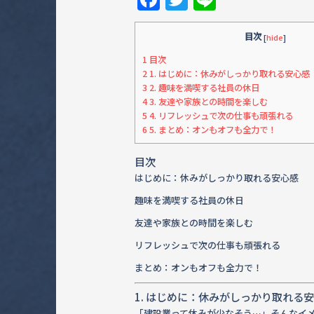
a
w
n
c
it
e
目次
[
hide
]
e
te
1
目次
2
1. はじめに：休みがしっかり取れる安心感
b
r
3
2. 趣味を満喫する社員の休日
4
3. 友達や家族との時間を楽しむ
o
5
4. リフレッシュで次の仕事も頑張れる
o
6
5. まとめ：オンもオフも全力で！
k
目次
はじめに：休みがしっかり取れる安心感
趣味を満喫する社員の休日
友達や家族との時間を楽しむ
リフレッシュで次の仕事も頑張れる
まとめ：オンもオフも全力で！
1. はじめに：休みがしっかり取れる
「建設業って休みが少なそう…」そんなイ