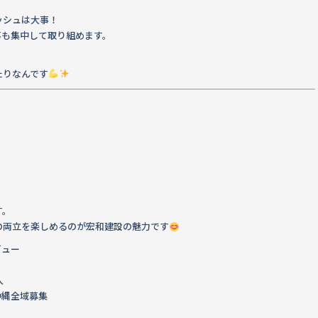
ッシュは大事！
事も集中して取り組めます。
たりなんです
す。
の両立を楽しめるのが宏和建設の魅力です
ビュー
人
#沖縄全域募集