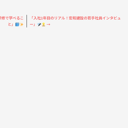
研修で学べるこ
「入社1年目のリアル！宏和建設の若手社員インタビュ
と」
ー」
→