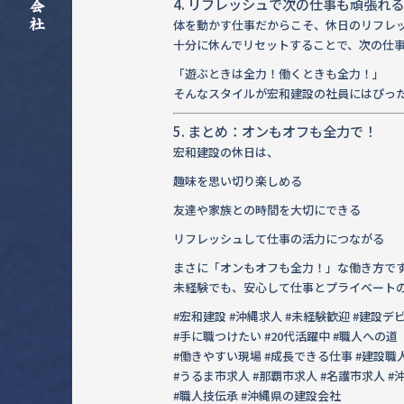
4. リフレッシュで次の仕事も頑張れる
体を動かす仕事だからこそ、休日のリフレ
十分に休んでリセットすることで、次の仕
「遊ぶときは全力！働くときも全力！」
そんなスタイルが宏和建設の社員にはぴっ
5. まとめ：オンもオフも全力で！
宏和建設の休日は、
趣味を思い切り楽しめる
友達や家族との時間を大切にできる
リフレッシュして仕事の活力につながる
まさに「オンもオフも全力！」な働き方で
未経験でも、安心して仕事とプライベート
#宏和建設 #沖縄求人 #未経験歓迎 #建設デ
#手に職つけたい #20代活躍中 #職人への道
#働きやすい現場 #成長できる仕事 #建設職
#うるま市求人 #那覇市求人 #名護市求人 
#職人技伝承 #沖縄県の建設会社