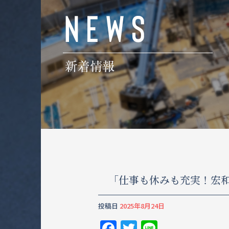
「仕事も休みも充実！宏
投稿日
2025年8月24日
F
T
Li