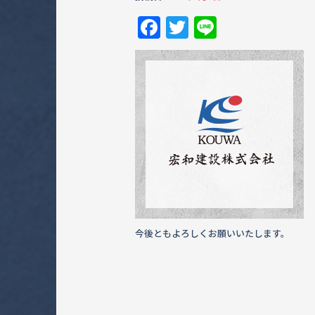
F
T
Li
a
w
n
c
it
e
e
te
b
r
o
o
k
今後ともよろしくお願いいたします。