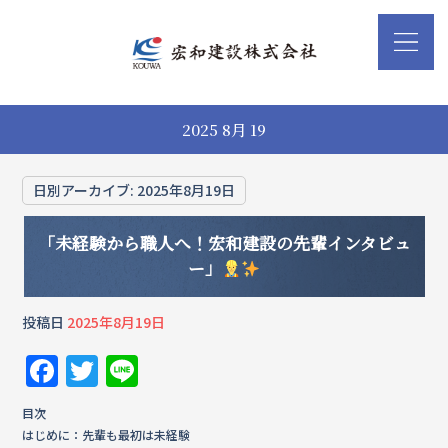
2025 8月 19
日別アーカイブ:
2025年8月19日
「未経験から職人へ！宏和建設の先輩インタビュ
ー」
投稿日
2025年8月19日
F
T
Li
a
w
n
目次
c
it
e
はじめに：先輩も最初は未経験