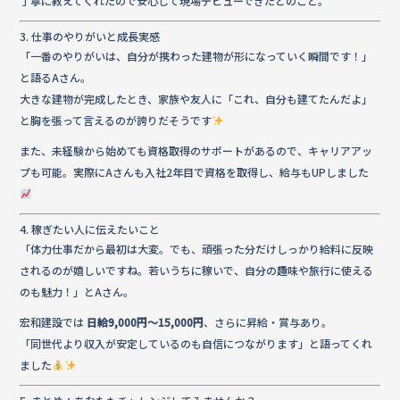
丁寧に教えてくれたので安心して現場デビューできたとのこと。
3. 仕事のやりがいと成長実感
「一番のやりがいは、自分が携わった建物が形になっていく瞬間です！」
と語るAさん。
大きな建物が完成したとき、家族や友人に「これ、自分も建てたんだよ」
と胸を張って言えるのが誇りだそうです
また、未経験から始めても資格取得のサポートがあるので、キャリアアッ
プも可能。実際にAさんも入社2年目で資格を取得し、給与もUPしました
4. 稼ぎたい人に伝えたいこと
「体力仕事だから最初は大変。でも、頑張った分だけしっかり給料に反映
されるのが嬉しいですね。若いうちに稼いで、自分の趣味や旅行に使える
のも魅力！」とAさん。
宏和建設では
日給9,000円～15,000円
、さらに昇給・賞与あり。
「同世代より収入が安定しているのも自信につながります」と語ってくれ
ました