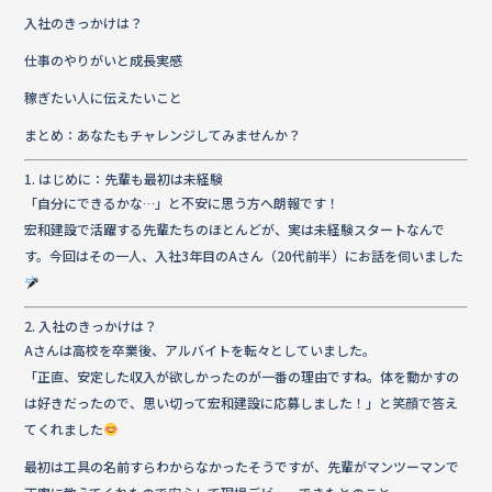
e
te
入社のきっかけは？
b
r
仕事のやりがいと成長実感
o
稼ぎたい人に伝えたいこと
o
まとめ：あなたもチャレンジしてみませんか？
k
1. はじめに：先輩も最初は未経験
「自分にできるかな…」と不安に思う方へ朗報です！
宏和建設で活躍する先輩たちのほとんどが、実は未経験スタートなんで
す。今回はその一人、入社3年目のAさん（20代前半）にお話を伺いました
2. 入社のきっかけは？
Aさんは高校を卒業後、アルバイトを転々としていました。
「正直、安定した収入が欲しかったのが一番の理由ですね。体を動かすの
は好きだったので、思い切って宏和建設に応募しました！」と笑顔で答え
てくれました
最初は工具の名前すらわからなかったそうですが、先輩がマンツーマンで