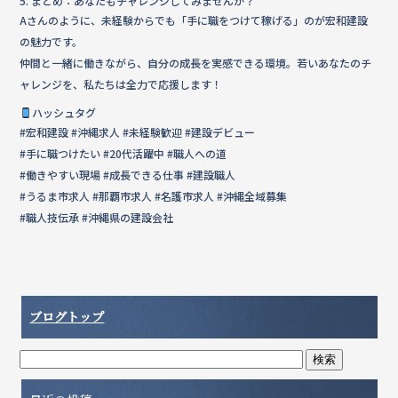
5. まとめ：あなたもチャレンジしてみませんか？
Aさんのように、未経験からでも「手に職をつけて稼げる」のが宏和建設
の魅力です。
仲間と一緒に働きながら、自分の成長を実感できる環境。若いあなたのチ
ャレンジを、私たちは全力で応援します！
ハッシュタグ
#宏和建設 #沖縄求人 #未経験歓迎 #建設デビュー
#手に職つけたい #20代活躍中 #職人への道
#働きやすい現場 #成長できる仕事 #建設職人
#うるま市求人 #那覇市求人 #名護市求人 #沖縄全域募集
#職人技伝承 #沖縄県の建設会社
ブログトップ