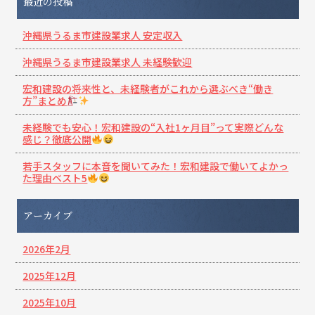
最近の投稿
沖縄県うるま市建設業求人 安定収入
沖縄県うるま市建設業求人 未経験歓迎
宏和建設の将来性と、未経験者がこれから選ぶべき“働き
方”まとめ
未経験でも安心！宏和建設の“入社1ヶ月目”って実際どんな
感じ？徹底公開
若手スタッフに本音を聞いてみた！宏和建設で働いてよかっ
た理由ベスト5
アーカイブ
2026年2月
2025年12月
2025年10月